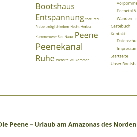
Vorpomme
Bootshaus
Peenetal 
Entspannung
Wandern 
featured
Gästebuch
Freizeitmöglichkeiten
Hecht
Herbst
Peene
Kontakt
Kummerower See
Natur
Datenschu
Peenekanal
Impressu
Ruhe
Startseite
Website
Willkommen
Unser Bootsh
Die Peene – Urlaub am Amazonas des Norden