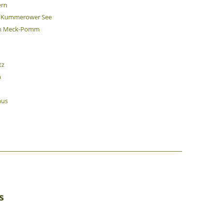
rn
& Kummerower See
in Meck-Pomm
tz
m
aus
s